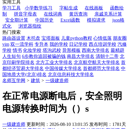
实用工具
学习工具
小学数学练习
字帖生成
在线画板
函数绘
制
拼音字母表
在线词典
黄历查询
亲戚关系计算
安全期计算
中国历史
Excel函数
模拟请求
json格
式化
浏览器指纹
热门搜索
路由器设置
木托盘
宝塔面板
儿童python教程
心情低落
朋友圈
vim
双一流学科
专升本
我的学校
日记学校
西点培训学校
汽修
学校
情书
化妆学校
塔沟武校
异形模板
西南大学排名
最精辟
人生短句
6步教你追回被骗的钱
南昌大学排名
清朝十二帝
北
京印刷学院排名
北方工业大学排名
北京航空航天大学排名
首
都经济贸易大学排名
中国传媒大学排名
首都师范大学排名
中
国地质大学(北京)排名
北京信息科技大学排名
名师互学网
>
建筑
>
一级建造师
在正常电源断电后，安全照明
电源转换时间为（）s
一级建造师
更新时间：
2026-08-10 13:01:35
发布时间：
1781天