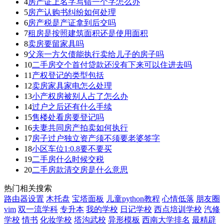
4
房产证上名字写错一个字怎么办
5
房产认购书纠纷如何处理
6
房产税是产证拿到后交吗
7
租房是按照建筑面积还是使用面积
8
卖房要留家具吗
9
父亲一方欠债能执行卖给儿子的房子吗
10
二手房交个首付贷款还没有下来可以住进去吗
11
产权登记的类型包括
12
卖房家具家电怎么处理
13
小产权房被别人占了怎么办
14
过户之后还有什么手续
15
售楼处看房要登记吗
16
夫妻共同房产拍卖如何执行
17
房子过户独立资产须不须要老婆签字
18
小区车位1:0.8要不要买
19
二手房什么时候交税
20
二手房款清交房是什么意思
热门相关搜索
路由器设置
木托盘
宝塔面板
儿童python教程
心情低落
朋友圈
vim
双一流学科
专升本
我的学校
日记学校
西点培训学校
汽修
学校
情书
化妆学校
塔沟武校
异形模板
西南大学排名
最精辟