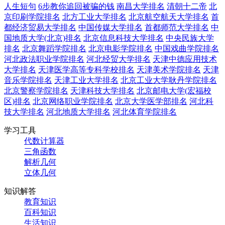
人生短句
6步教你追回被骗的钱
南昌大学排名
清朝十二帝
北
京印刷学院排名
北方工业大学排名
北京航空航天大学排名
首
都经济贸易大学排名
中国传媒大学排名
首都师范大学排名
中
国地质大学(北京)排名
北京信息科技大学排名
中央民族大学
排名
北京舞蹈学院排名
北京电影学院排名
中国戏曲学院排名
河北政法职业学院排名
河北经贸大学排名
天津中德应用技术
大学排名
天津医学高等专科学校排名
天津美术学院排名
天津
音乐学院排名
天津工业大学排名
北京工业大学耿丹学院排名
北京警察学院排名
天津科技大学排名
北京邮电大学(宏福校
区)排名
北京网络职业学院排名
北京大学医学部排名
河北科
技大学排名
河北地质大学排名
河北体育学院排名
学习工具
代数计算器
三角函数
解析几何
立体几何
知识解答
教育知识
百科知识
生活知识