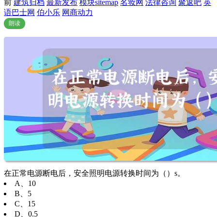
前
建筑归档
最新发布
模块sitemap
名妆网
法律咨询
聚返吧
英
语巴士网
伯小乐
网商动力
朗读
在正常电源断电后，安全照明电源转换时间为（）s。
A、10
B、5
C、15
D、0.5