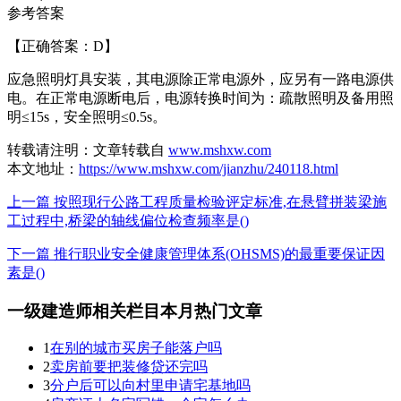
参考答案
【正确答案：D】
应急照明灯具安装，其电源除正常电源外，应另有一路电源供
电。在正常电源断电后，电源转换时间为：疏散照明及备用照
明≤15s，安全照明≤0.5s。
转载请注明：
文章转载自
www.mshxw.com
本文地址：
https://www.mshxw.com/jianzhu/240118.html
上一篇 按照现行公路工程质量检验评定标准,在悬臂拼装梁施
工过程中,桥梁的轴线偏位检查频率是()
下一篇 推行职业安全健康管理体系(OHSMS)的最重要保证因
素是()
一级建造师相关栏目本月热门文章
1
在别的城市买房子能落户吗
2
卖房前要把装修贷还完吗
3
分户后可以向村里申请宅基地吗