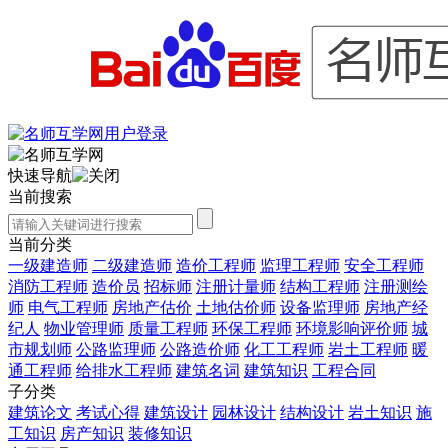
快速导航
当前搜索
当前分类
一级建造师
二级建造师
造价工程师
监理工程师
安全工程师
消防工程师
造价员
招标师
注册计量师
结构工程师
注册测绘
师
电气工程师
房地产估价
土地估价师
设备监理师
房地产经
纪人
物业管理师
质量工程师
环保工程师
环境影响评价师
城
市规划师
公路监理师
公路造价师
化工工程师
岩土工程师
暖
通工程师
给排水工程师
建筑名词
建筑知识
工程合同
子分类
建筑论文
考试心得
建筑设计
园林设计
结构设计
岩土知识
施
工知识
房产知识
装修知识