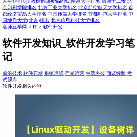
人生短句
6步教你追回被骗的钱
南昌大学排名
清朝十二帝
北
京印刷学院排名
北方工业大学排名
北京航空航天大学排名
首
都经济贸易大学排名
中国传媒大学排名
首都师范大学排名
中
国地质大学(北京)排名
北京信息科技大学排名
名师互学网
>
IT
>
软件开发
软件开发知识_软件开发学习笔
记
前沿技术
软件开发
系统运维
产品运营
生活办公
面试经验
考
试题库
软件开发相关内容