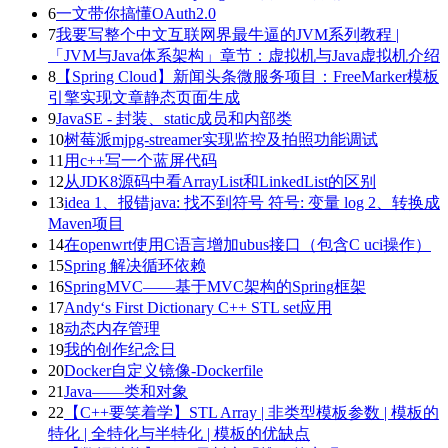
6
一文带你搞懂OAuth2.0
7
我要写整个中文互联网界最牛逼的JVM系列教程 |
「JVM与Java体系架构」章节：虚拟机与Java虚拟机介绍
8
【Spring Cloud】新闻头条微服务项目：FreeMarker模板
引擎实现文章静态页面生成
9
JavaSE - 封装、static成员和内部类
10
树莓派mjpg-streamer实现监控及拍照功能调试
11
用c++写一个蓝屏代码
12
从JDK8源码中看ArrayList和LinkedList的区别
13
idea 1、报错java: 找不到符号 符号: 变量 log 2、转换成
Maven项目
14
在openwrt使用C语言增加ubus接口（包含C uci操作）
15
Spring 解决循环依赖
16
SpringMVC——基于MVC架构的Spring框架
17
Andy‘s First Dictionary C++ STL set应用
18
动态内存管理
19
我的创作纪念日
20
Docker自定义镜像-Dockerfile
21
Java——类和对象
22
【C++要笑着学】STL Array | 非类型模板参数 | 模板的
特化 | 全特化与半特化 | 模板的优缺点