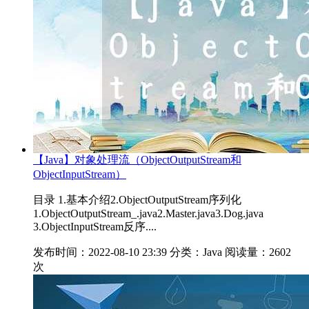
【Java】对象处理流（ObjectOutputStream和
ObjectInputStream）
目录 1.基本介绍2.ObjectOutputStream序列化
1.ObjectOutputStream_.java2.Master.java3.Dog.java
3.ObjectInputStream反序....
发布时间：2022-08-10 23:39
分类：Java
阅读量：2602
次