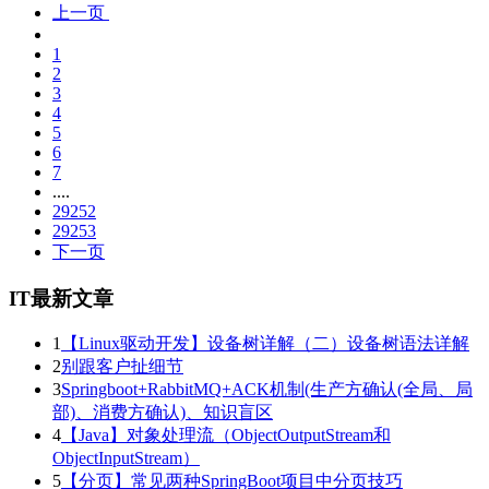
上一页
1
2
3
4
5
6
7
....
29252
29253
下一页
IT最新文章
1
【Linux驱动开发】设备树详解（二）设备树语法详解
2
别跟客户扯细节
3
Springboot+RabbitMQ+ACK机制(生产方确认(全局、局
部)、消费方确认)、知识盲区
4
【Java】对象处理流（ObjectOutputStream和
ObjectInputStream）
5
【分页】常见两种SpringBoot项目中分页技巧