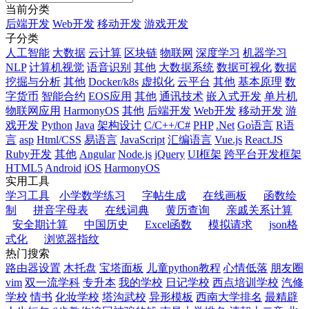
当前分类
后端开发
Web开发
移动开发
游戏开发
子分类
人工智能
大数据
云计算
区块链
物联网
深度学习
机器学习
NLP
计算机视觉
语音识别
其他
大数据系统
数据可视化
数据
挖掘与分析
其他
Docker/k8s
虚拟化
云平台
其他
基本原理
数
字货币
智能合约
EOS应用
其他
通讯技术
嵌入式开发
单片机
物联网应用
HarmonyOS
其他
后端开发
Web开发
移动开发
游
戏开发
Python
Java
架构设计
C/C++/C#
PHP
.Net
Go语言
R语
言
asp
Html/CSS
易语言
JavaScript
汇编语言
Vue.js
React.JS
Ruby开发
其他
Angular
Node.js
jQuery
UI框架
跨平台开发框架
HTML5
Android
iOS
HarmonyOS
实用工具
学习工具
小学数学练习
字帖生成
在线画板
函数绘
制
拼音字母表
在线词典
黄历查询
亲戚关系计算
安全期计算
中国历史
Excel函数
模拟请求
json格
式化
浏览器指纹
热门搜索
路由器设置
木托盘
宝塔面板
儿童python教程
心情低落
朋友圈
vim
双一流学科
专升本
我的学校
日记学校
西点培训学校
汽修
学校
情书
化妆学校
塔沟武校
异形模板
西南大学排名
最精辟